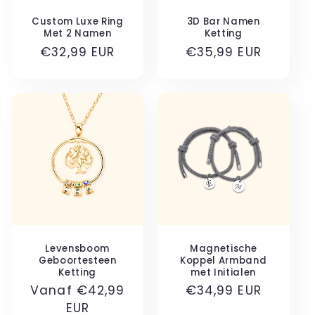
Custom Luxe Ring
3D Bar Namen
Met 2 Namen
Ketting
Normale
€32,99 EUR
Normale
€35,99 EUR
prijs
prijs
Levensboom
Magnetische
Geboortesteen
Koppel Armband
Ketting
met Initialen
Normale
Vanaf €42,99
Normale
€34,99 EUR
prijs
EUR
prijs