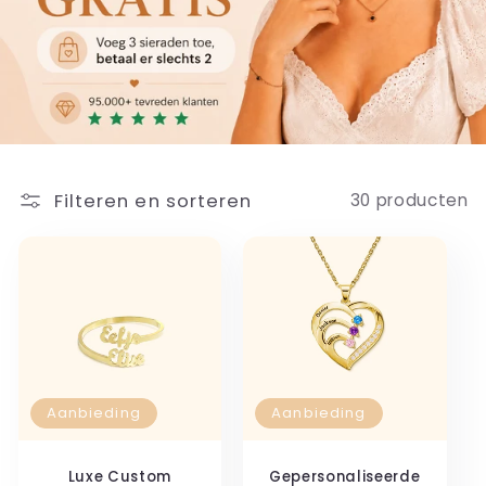
t
i
e
:
Filteren en sorteren
30 producten
Aanbieding
Aanbieding
Luxe Custom
Gepersonaliseerde