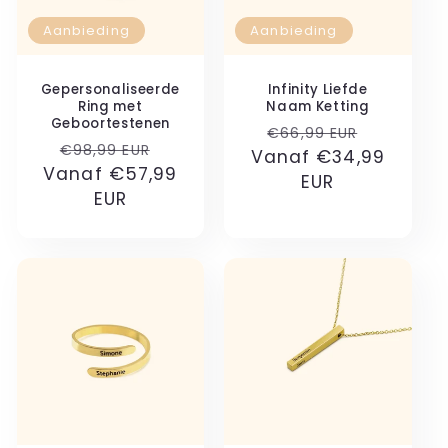
Aanbieding
Aanbieding
Gepersonaliseerde
Infinity Liefde
Ring met
Naam Ketting
Geboortestenen
Normale
Aanbied
€66,99 EUR
Normale
Aanbiedingsprijs
€98,99 EUR
Vanaf €34,99
prijs
Vanaf €57,99
prijs
EUR
EUR