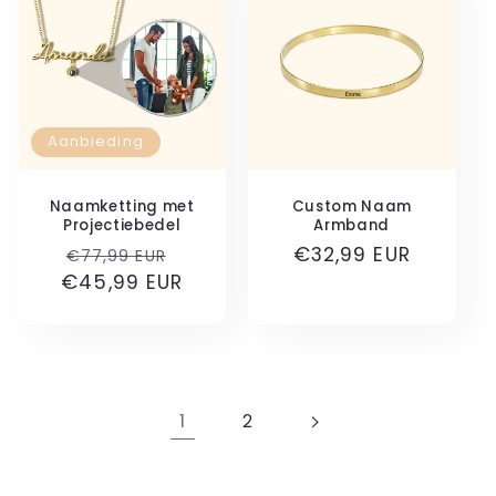
Aanbieding
Naamketting met
Custom Naam
Projectiebedel
Armband
Normale
Aanbiedingsprijs
Normale
€32,99 EUR
€77,99 EUR
€45,99 EUR
prijs
prijs
1
2