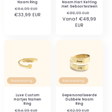
Naam Ring
Naam Hart Ketting
met Geboortesteen
Normale
Aanbiedingsprijs
€64,99 EUR
Normale
Aanbied
€88,99 EUR
€33,99 EUR
prijs
Vanaf €48,99
prijs
EUR
Aanbieding
Aanbieding
Luxe Custom
Gepersonaliseerde
Hartjes Namen
Dubbele Naam
Ring
Ring
Normale
Aanbiedingsprijs
Normale
Aanbied
€64,99 EUR
€62,99 EUR