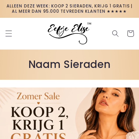
Meteen
ALLEEN DEZE WEEK: KOOP 2 SIERADEN, KRIJG 1 GRATIS |
naar de
AL MEER DAN 95.000 TEVREDEN KLANTEN ★★★★★
content
Winkelwa
C
Naam Sieraden
o
l
l
e
c