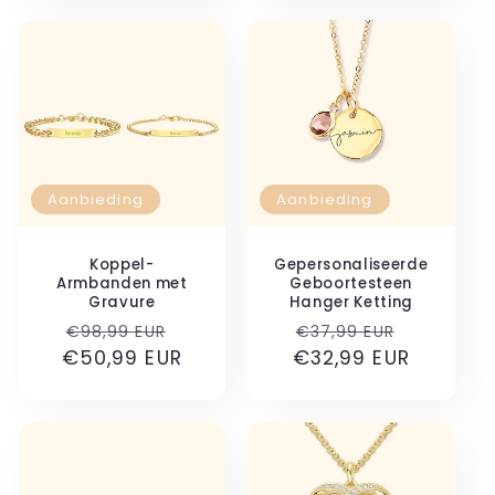
Aanbieding
Aanbieding
Koppel-
Gepersonaliseerde
Armbanden met
Geboortesteen
Gravure
Hanger Ketting
Normale
Aanbiedingsprijs
Normale
Aanbied
€98,99 EUR
€37,99 EUR
€50,99 EUR
prijs
€32,99 EUR
prijs