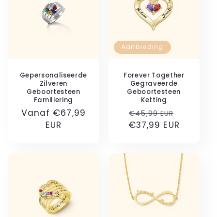
Aanbieding
Gepersonaliseerde
Forever Together
Zilveren
Gegraveerde
Geboortesteen
Geboortesteen
Familiering
Ketting
Normale
Vanaf €67,99
Normale
Aanbied
€45,99 EUR
prijs
EUR
€37,99 EUR
prijs