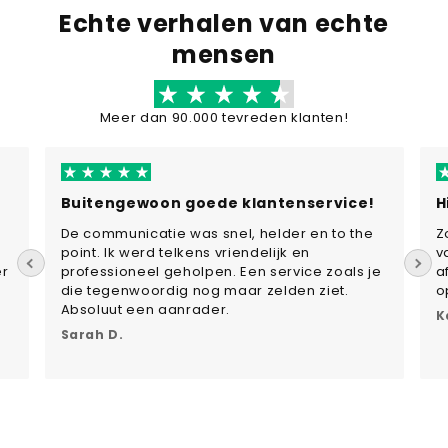
Echte verhalen van echte
mensen
Meer dan 90.000 tevreden klanten!
Buitengewoon goede klantenservice!
H
De communicatie was snel, helder en to the
Z
point. Ik werd telkens vriendelijk en
v
er
professioneel geholpen. Een service zoals je
a
die tegenwoordig nog maar zelden ziet.
o
Absoluut een aanrader.
K
Sarah D.