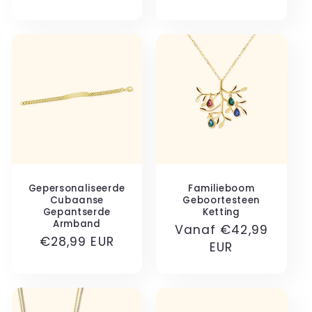
Gepersonaliseerde
Familieboom
Cubaanse
Geboortesteen
Gepantserde
Ketting
Armband
Normale
Vanaf €42,99
Normale
€28,99 EUR
prijs
EUR
prijs