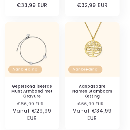
€33,99 EUR
prijs
€32,99 EUR
prijs
Aanbieding
Aanbieding
Gepersonaliseerde
Aanpasbare
Munt Armband met
Namen Stamboom
Gravure
Ketting
Normale
Aanbiedingsprijs
Normale
Aanbied
€56,99 EUR
€66,99 EUR
Vanaf €29,99
prijs
Vanaf €34,99
prijs
EUR
EUR