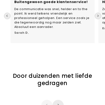
Buitengewoon goede klantenservice!
H
De communicatie was snel, helder en to the
Z
point. Ik werd telkens vriendelijk en
v
professioneel geholpen. Een service zoals je
a
die tegenwoordig nog maar zelden ziet.
o
Absoluut een aanrader.
K
Sarah D.
Door duizenden met liefde
gedragen