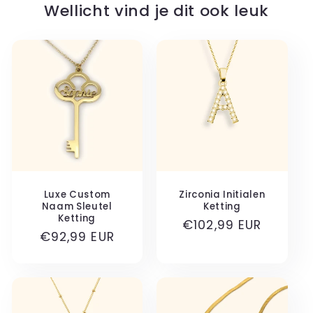
Wellicht vind je dit ook leuk
Luxe Custom
Zirconia Initialen
Naam Sleutel
Ketting
Ketting
Normale
€102,99 EUR
Normale
€92,99 EUR
prijs
prijs