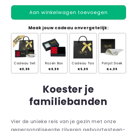
verlagen
verhogen
voor
voor
Aan winkelwagen toevoegen
Gepersonaliseerde
Gepersonaliseerde
Zilveren
Zilveren
Geboortesteen
Geboortesteen
Maak jouw cadeau onvergetelijk:
Familiering
Familiering
Cadeau Set
Rozen Box
Cadeau Tas
Polijst Doek
€9,99
€8,99
€5,99
€4,99
Koester je
familiebanden
Vier de unieke reis van je gezin met onze
gepersonaliseerde zilveren geboortesteen-