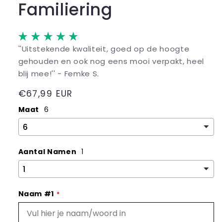
Familiering
''Uitstekende kwaliteit, goed op de hoogte
gehouden en ook nog eens mooi verpakt, heel
blij mee!'' - Femke S.
Normale
€67,99 EUR
prijs
Maat
6
Aantal Namen
1
Naam #1