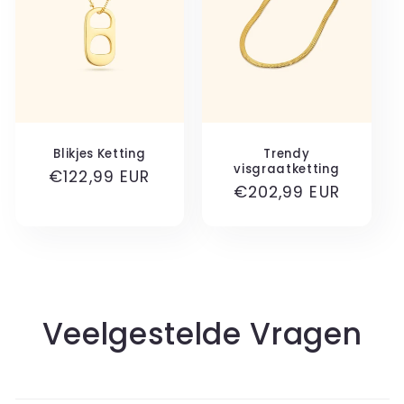
Blikjes Ketting
Trendy
visgraatketting
Normale
€122,99 EUR
Normale
€202,99 EUR
prijs
prijs
Veelgestelde Vragen